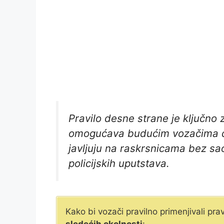
Pravilo desne strane je ključno 
omogućava budućim vozačima da
javljuju na raskrsnicama bez sa
policijskih uputstava.
Kako bi vozači pravilno primenjivali pr