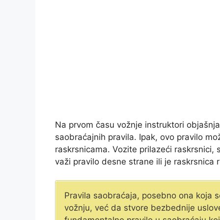
Na prvom času vožnje instruktori objašnj
saobraćajnih pravila. Ipak, ovo pravilo m
raskrsnicama. Vozite prilazeći raskrsnici, 
važi pravilo desne strane ili je raskrsnica
Pravila saobraćaja, posebno ona koja se
vožnju, već da stvore bezbednije uslov