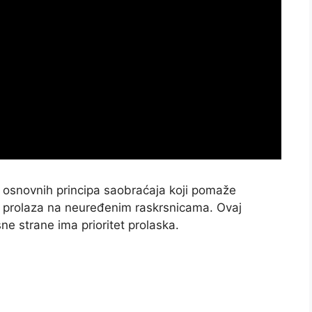
d osnovnih principa saobraćaja koji pomaže
 prolaza na neuređenim raskrsnicama. Ovaj
ne strane ima prioritet prolaska.