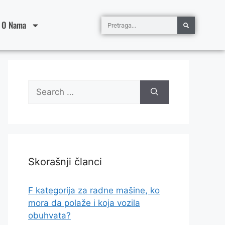
O Nama
Skorašnji članci
F kategorija za radne mašine, ko
mora da polaže i koja vozila
obuhvata?