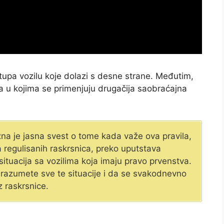
tupa vozilu koje dolazi s desne strane. Međutim,
ija u kojima se primenjuju drugačija saobraćajna
ažna je jasna svest o tome kada važe ova pravila,
regulisanih raskrsnica, preko uputstava
 situacija sa vozilima koja imaju pravo prvenstva.
razumete sve te situacije i da se svakodnevno
 raskrsnice.