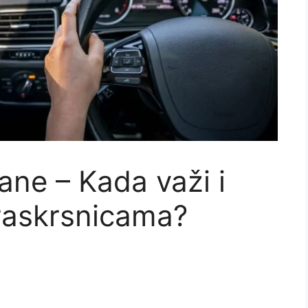
ane – Kada važi i
raskrsnicama?