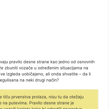
avaju pravilo desne strane kao jedno od osnovnih
ože zbuniti vozače u određenim situacijama na
sve izgleda uobičajeno, ali onda shvatite – da li
 regulisana na neki drugi način?
 tiču prvenstva prolaza, nisu tu da otežaju
e na putevima. Pravilo desne strane je