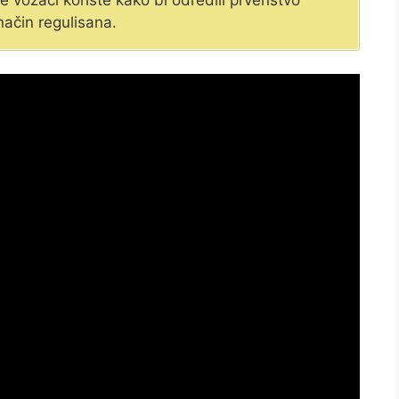
 vozači koriste kako bi odredili prvenstvo
način regulisana.