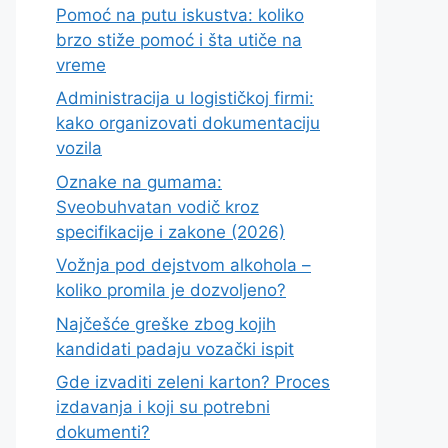
Pomoć na putu iskustva: koliko
brzo stiže pomoć i šta utiče na
vreme
Administracija u logističkoj firmi:
kako organizovati dokumentaciju
vozila
Oznake na gumama:
Sveobuhvatan vodič kroz
specifikacije i zakone (2026)
Vožnja pod dejstvom alkohola –
koliko promila je dozvoljeno?
Najčešće greške zbog kojih
kandidati padaju vozački ispit
Gde izvaditi zeleni karton? Proces
izdavanja i koji su potrebni
dokumenti?