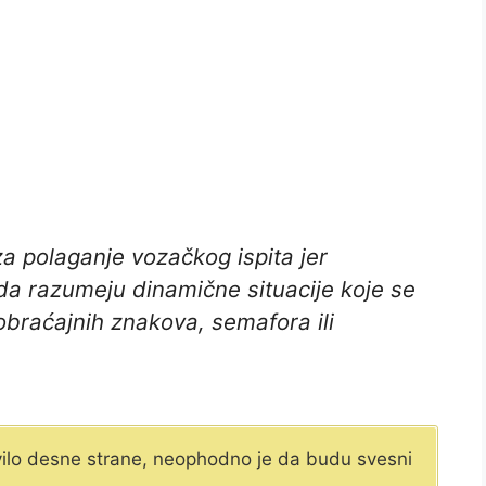
za polaganje vozačkog ispita jer
 razumeju dinamične situacije koje se
obraćajnih znakova, semafora ili
avilo desne strane, neophodno je da budu svesni