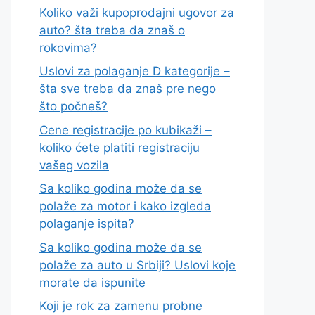
Koliko važi kupoprodajni ugovor za
auto? šta treba da znaš o
rokovima?
Uslovi za polaganje D kategorije –
šta sve treba da znaš pre nego
što počneš?
Cene registracije po kubikaži –
koliko ćete platiti registraciju
vašeg vozila
Sa koliko godina može da se
polaže za motor i kako izgleda
polaganje ispita?
Sa koliko godina može da se
polaže za auto u Srbiji? Uslovi koje
morate da ispunite
Koji je rok za zamenu probne