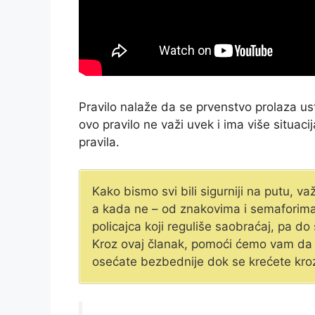
Pravilo nalaže da se prvenstvo prolaza us
ovo pravilo ne važi uvek i ima više situac
pravila.
Kako bismo svi bili sigurniji na putu, v
a kada ne – od znakovima i semaforima 
policajca koji reguliše saobraćaj, pa do
Kroz ovaj članak, pomoći ćemo vam da 
osećate bezbednije dok se krećete kroz