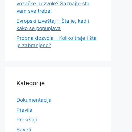
vozačke dozvole? Saznajte šta
vam sve treba!
Evropski izveštaj – Šta je, kad i
kako se popunjava
Probna dozvola – Koliko traje i šta
je zabranjeno?
Kategorije
Dokumentacija
Pravila
Prekršaji
Saveti