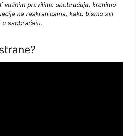
ali važnim pravilima saobraćaja, krenimo
tuacija na raskrsnicama, kako bismo svi
ci u saobraćaju.
 strane?