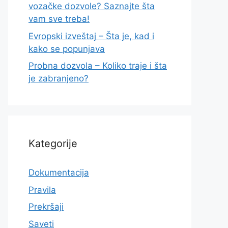
vozačke dozvole? Saznajte šta
vam sve treba!
Evropski izveštaj – Šta je, kad i
kako se popunjava
Probna dozvola – Koliko traje i šta
je zabranjeno?
Kategorije
Dokumentacija
Pravila
Prekršaji
Saveti