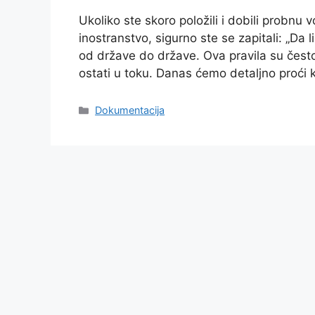
Ukoliko ste skoro položili i dobili probnu
inostranstvo, sigurno ste se zapitali: „Da
od države do države. Ova pravila su često
ostati u toku. Danas ćemo detaljno proći 
Dokumentacija