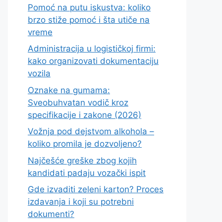
Pomoć na putu iskustva: koliko
brzo stiže pomoć i šta utiče na
vreme
Administracija u logističkoj firmi:
kako organizovati dokumentaciju
vozila
Oznake na gumama:
Sveobuhvatan vodič kroz
specifikacije i zakone (2026)
Vožnja pod dejstvom alkohola –
koliko promila je dozvoljeno?
Najčešće greške zbog kojih
kandidati padaju vozački ispit
Gde izvaditi zeleni karton? Proces
izdavanja i koji su potrebni
dokumenti?