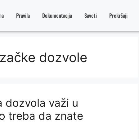
na
Pravila
Dokumentacija
Saveti
Prekršaji
začke dozvole
 dozvola važi u
o treba da znate