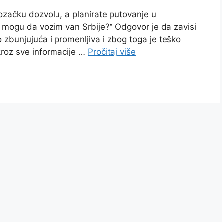
 vozačku dozvolu, a planirate putovanje u
 li mogu da vozim van Srbije?“ Odgovor je da zavisi
 zbunjujuća i promenljiva i zbog toga je teško
kroz sve informacije …
Pročitaj više