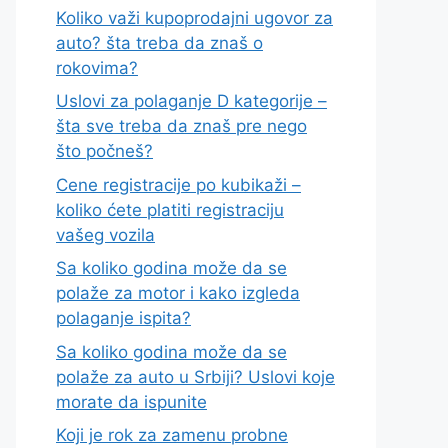
Koliko važi kupoprodajni ugovor za
auto? šta treba da znaš o
rokovima?
Uslovi za polaganje D kategorije –
šta sve treba da znaš pre nego
što počneš?
Cene registracije po kubikaži –
koliko ćete platiti registraciju
vašeg vozila
Sa koliko godina može da se
polaže za motor i kako izgleda
polaganje ispita?
Sa koliko godina može da se
polaže za auto u Srbiji? Uslovi koje
morate da ispunite
Koji je rok za zamenu probne