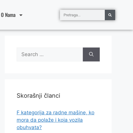
O Nama
Skorašnji članci
F kategorija za radne mašine, ko
mora da polaže i koja vozila
obuhvata?