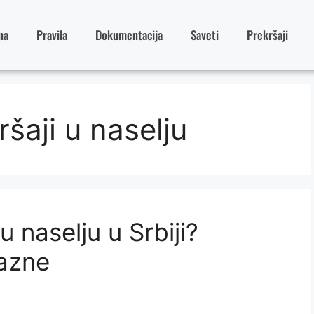
na
Pravila
Dokumentacija
Saveti
Prekršaji
šaji u naselju
 naselju u Srbiji?
kazne