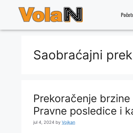
Počet
Saobraćajni prekr
Prekoračenje brzine u
Pravne posledice i 
jul 4, 2024
by
Vojkan