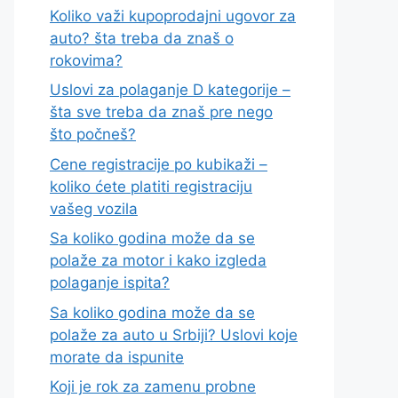
Koliko važi kupoprodajni ugovor za
auto? šta treba da znaš o
rokovima?
Uslovi za polaganje D kategorije –
šta sve treba da znaš pre nego
što počneš?
Cene registracije po kubikaži –
koliko ćete platiti registraciju
vašeg vozila
Sa koliko godina može da se
polaže za motor i kako izgleda
polaganje ispita?
Sa koliko godina može da se
polaže za auto u Srbiji? Uslovi koje
morate da ispunite
Koji je rok za zamenu probne