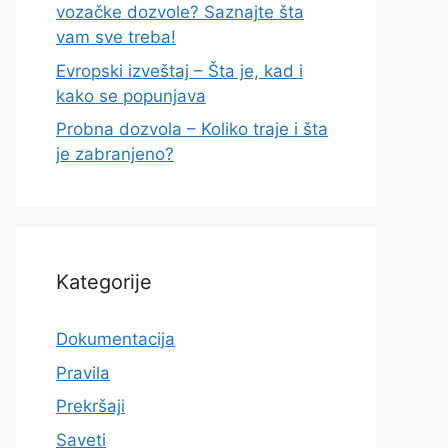
vozačke dozvole? Saznajte šta
vam sve treba!
Evropski izveštaj – Šta je, kad i
kako se popunjava
Probna dozvola – Koliko traje i šta
je zabranjeno?
Kategorije
Dokumentacija
Pravila
Prekršaji
Saveti