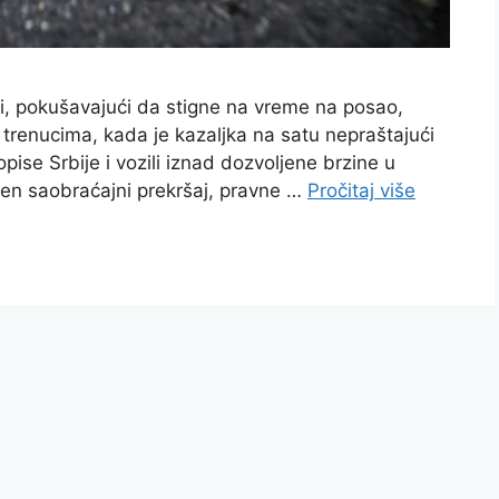
i, pokušavajući da stigne na vreme na posao,
m trenucima, kada je kazaljka na satu nepraštajući
ise Srbije i vozili iznad dozvoljene brzine u
len saobraćajni prekršaj, pravne …
Pročitaj više