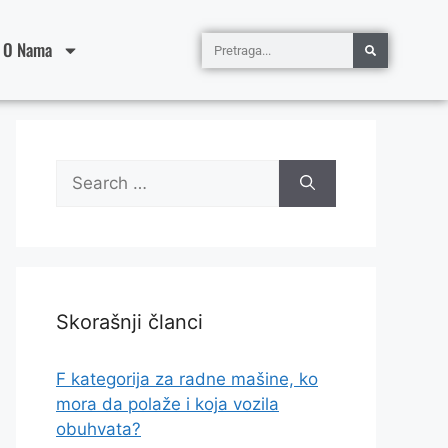
O Nama
Skorašnji članci
F kategorija za radne mašine, ko
mora da polaže i koja vozila
obuhvata?