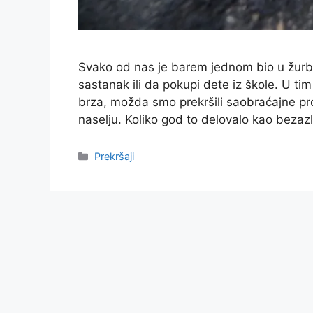
Svako od nas je barem jednom bio u žurb
sastanak ili da pokupi dete iz škole. U ti
brza, možda smo prekršili saobraćajne prop
naselju. Koliko god to delovalo kao bezaz
Prekršaji