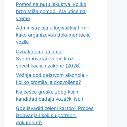
Pomoć na putu iskustva: koliko
brzo stiže pomoć i šta utiče na
vreme
Administracija u logističkoj firmi:
kako organizovati dokumentaciju
vozila
Oznake na gumama:
Sveobuhvatan vodič kroz
specifikacije i zakone (2026)
Vožnja pod dejstvom alkohola –
koliko promila je dozvoljeno?
Najčešće greške zbog kojih
kandidati padaju vozački ispit
Gde izvaditi zeleni karton? Proces
izdavanja i koji su potrebni
dokumenti?