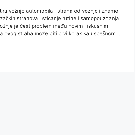
tka vežnje automobila i straha od vožnje i znamo
začkih strahova i sticanje rutine i samopouzdanja.
ožnje je čest problem među novim i iskusnim
 ovog straha može biti prvi korak ka uspešnom …