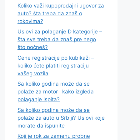
Koliko važi kupoprodajni ugovor za
auto? šta treba da znaš o
rokovima?
Uslovi za polaganje D kategorije –
šta sve treba da znaš pre nego
što počneš?
Cene registracije po kubikaži –
koliko ćete platiti registraciju
vašeg vozila
Sa koliko godina može da se
polaže za motor i kako izgleda
polaganje ispita?
Sa koliko godina može da se
polaže za auto u Srbiji? Uslovi koje
morate da ispunite
Koji je rok za zamenu probne