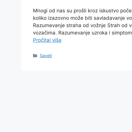
Mnogi od nas su prošli kroz iskustvo poče
koliko izazovno može biti savladavanje vo
Razumevanje straha od vožnje Strah od v
vozačima. Razumevanje uzroka i simptoma
Pročitaj više
Saveti