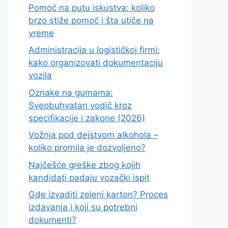
Pomoć na putu iskustva: koliko
brzo stiže pomoć i šta utiče na
vreme
Administracija u logističkoj firmi:
kako organizovati dokumentaciju
vozila
Oznake na gumama:
Sveobuhvatan vodič kroz
specifikacije i zakone (2026)
Vožnja pod dejstvom alkohola –
koliko promila je dozvoljeno?
Najčešće greške zbog kojih
kandidati padaju vozački ispit
Gde izvaditi zeleni karton? Proces
izdavanja i koji su potrebni
dokumenti?