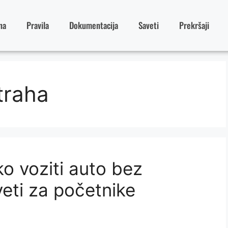
na
Pravila
Dokumentacija
Saveti
Prekršaji
traha
ko voziti auto bez
veti za početnike