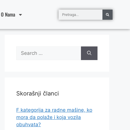
O Nama
Skorašnji članci
F kategorija za radne mašine, ko
mora da polaže i koja vozila
obuhvata?