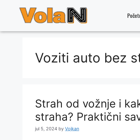
Počet
Voziti auto bez s
Strah od vožnje i ka
straha? Praktični sa
jul 5, 2024
by
Vojkan