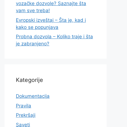
vozačke dozvole? Saznajte šta
vam sve treba!
Evropski izveštaj – Šta je, kad i
kako se popunjava
Probna dozvola – Koliko traje i šta
je zabranjeno?
Kategorije
Dokumentacija
Pravila
Prekršaji
Saveti